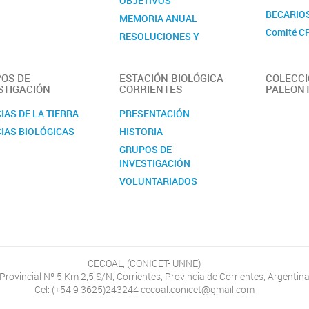
OBJETIVOS
BECARIO
MEMORIA ANUAL
Comité C
RESOLUCIONES Y
DISPOSICIONES
UBICACIÓN
OS DE
ESTACIÓN BIOLÓGICA
COLECC
LABORATORIOS
STIGACIÓN
CORRIENTES
PALEON
IAS DE LA TIERRA
PRESENTACIÓN
IAS BIOLÓGICAS
HISTORIA
GRUPOS DE
INVESTIGACIÓN
VOLUNTARIADOS
INSTALACIONES
EDUCACIÓN
CECOAL, (CONICET- UNNE)
Provincial Nº 5 Km 2,5 S/N, Corrientes, Provincia de Corrientes, Argentina
Cel: (+54 9 3625)243244 cecoal.conicet@gmail.com