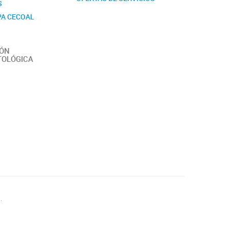
S
PA CECOAL
IÓN
TOLÓGICA
.