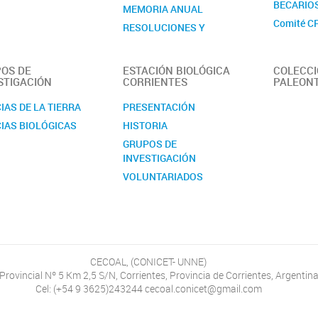
BECARIO
MEMORIA ANUAL
Comité C
RESOLUCIONES Y
DISPOSICIONES
UBICACIÓN
OS DE
ESTACIÓN BIOLÓGICA
COLECC
LABORATORIOS
STIGACIÓN
CORRIENTES
PALEON
IAS DE LA TIERRA
PRESENTACIÓN
IAS BIOLÓGICAS
HISTORIA
GRUPOS DE
INVESTIGACIÓN
VOLUNTARIADOS
INSTALACIONES
EDUCACIÓN
CECOAL, (CONICET- UNNE)
Provincial Nº 5 Km 2,5 S/N, Corrientes, Provincia de Corrientes, Argentina
Cel: (+54 9 3625)243244 cecoal.conicet@gmail.com