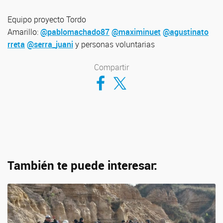
Equipo proyecto Tordo
Amarillo:
@pablomachado87
@maximinuet
@agustinato
rreta
@serra_juani
y personas voluntarias
Compartir
Compartir en Facebook
Compartir en Twitter
También te puede interesar: