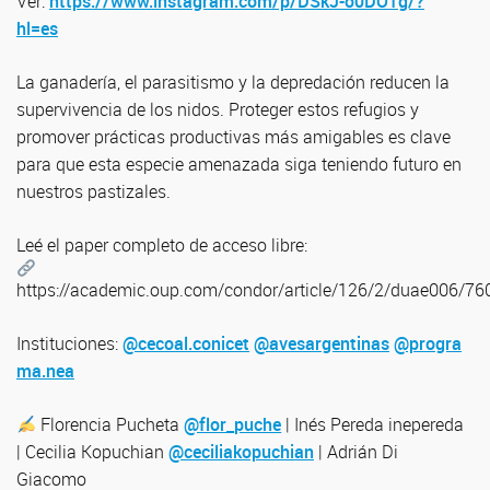
Ver:
https://www.instagram.com/p/DSkJ-o0DO1g/?
hl=es
La ganadería, el parasitismo y la depredación reducen la
supervivencia de los nidos. Proteger estos refugios y
promover prácticas productivas más amigables es clave
para que esta especie amenazada siga teniendo futuro en
nuestros pastizales.
Leé el paper completo de acceso libre:
https://academic.oup.com/condor/article/126/2/duae006/7
Instituciones:
@cecoal.conicet
@avesargentinas
@progra
ma.nea
Florencia Pucheta
@flor_puche
| Inés Pereda inepereda
| Cecilia Kopuchian
@ceciliakopuchian
| Adrián Di
Giacomo