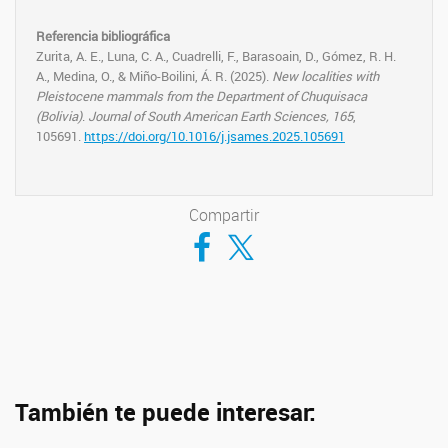
Referencia bibliográfica
Zurita, A. E., Luna, C. A., Cuadrelli, F., Barasoain, D., Gómez, R. H.
A., Medina, O., & Miño-Boilini, Á. R. (2025).
New localities with
Pleistocene mammals from the Department of Chuquisaca
(Bolivia)
.
Journal of South American Earth Sciences, 165
,
105691.
https://doi.org/10.1016/j.jsames.2025.105691
Compartir
Compartir en Facebook
Compartir en Twitter
También te puede interesar: